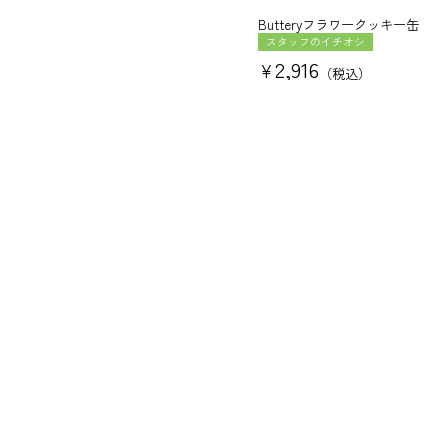
Butteryフラワークッキー缶
スタッフのイチオシ
2,916
¥
税込