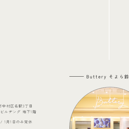
Buttery そよ
市中村区名駅3丁目
古屋ビルヂング 地下1階
:00 / 1月1日のみ定休