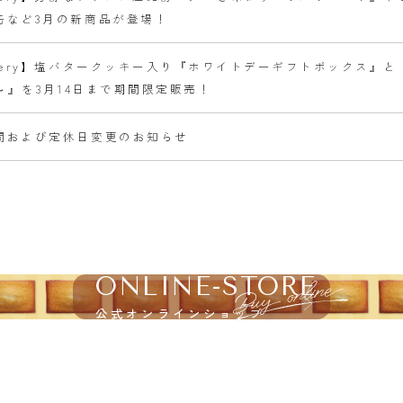
缶など3月の新商品が登場！
ttery】塩バタークッキー入り『ホワイトデーギフトボックス』
r～』を3月14日まで期間限定販売！
間および定休日変更のお知らせ
ONLINE-STORE
公式オンラインショップ