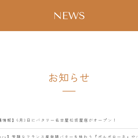
NEWS
お知らせ
舗情報】6月3日にバタリー名古屋松坂屋店がオープン！
ttery】芳醇なフランス産発酵バターを味わう『ポルボローネ』