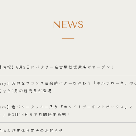
NEWS
舗情報】6月3日にバタリー名古屋松坂屋店がオープン！
ttery】芳醇なフランス産発酵バターを味わう『ポルボローネ』
缶など3月の新商品が登場！
ttery】塩バタークッキー入り『ホワイトデーギフトボックス』
r～』を3月14日まで期間限定販売！
間および定休日変更のお知らせ