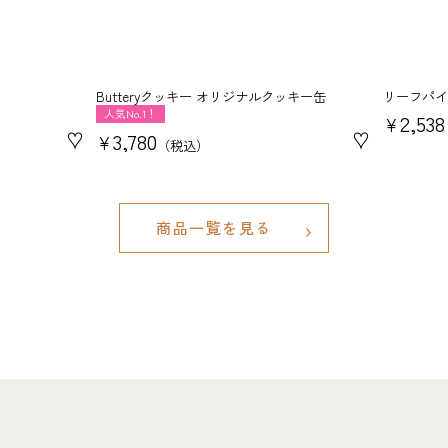
Butteryクッキー オリジナルクッキー缶
リーフパイ
人気No.1！
2,538
¥
♥
♥
3,780
¥
税込
商品一覧を見る