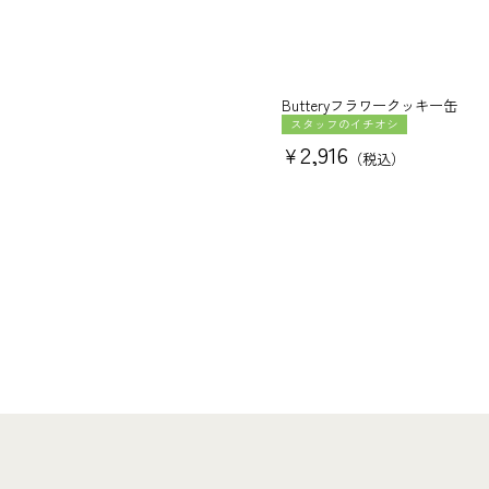
Butteryフラワークッキー缶
スタッフのイチオシ
2,916
¥
税込