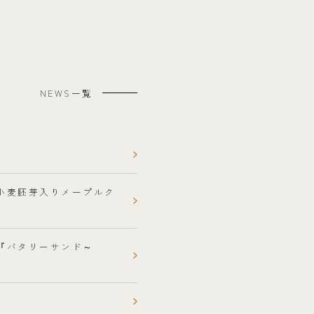
NEWS一覧
や小麦胚芽入りメープルク
と『バタリーサンド～