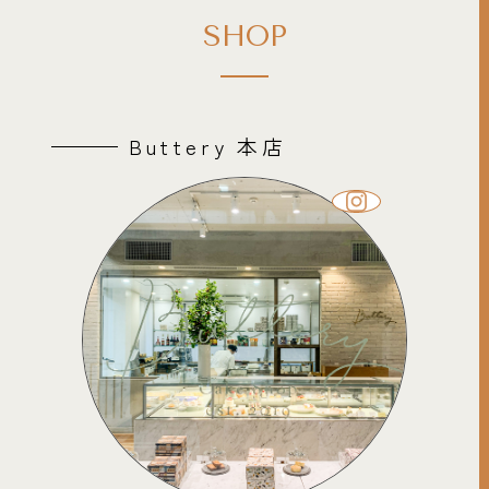
SHOP
Buttery 本店