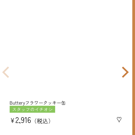
Butteryフラワークッキー缶
バ
スタッフのイチオシ
¥
2,916
♥
¥
税込