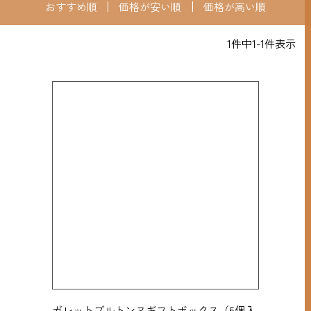
おすすめ順
価格が安い順
価格が高い順
1
件中
1
-
1
件表示
ガレットブルトンヌギフトボックス（6個入