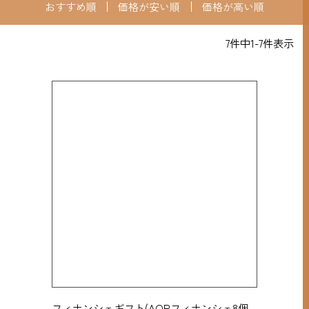
おすすめ順
価格が安い順
価格が高い順
7
件中
1
-
7
件表示
フィナンシェギフト(AOPフィナンシェ8個