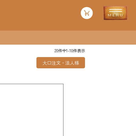
20
件中
1
-
10
件表示
大口注文・法人様