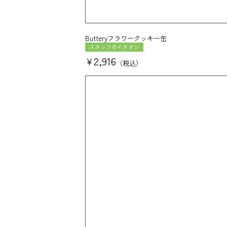
Butteryフラワークッキー缶
スタッフのイチオシ
2,916
¥
税込