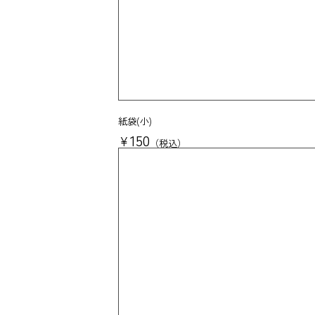
紙袋(小)
150
¥
税込