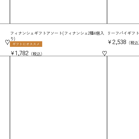
フィナンシェギフトアソート(フィナンシェ2種4個入
リーフパイギフト
り)
2,538
♥
¥
税込
ギフトにオススメ
1,782
♥
¥
税込