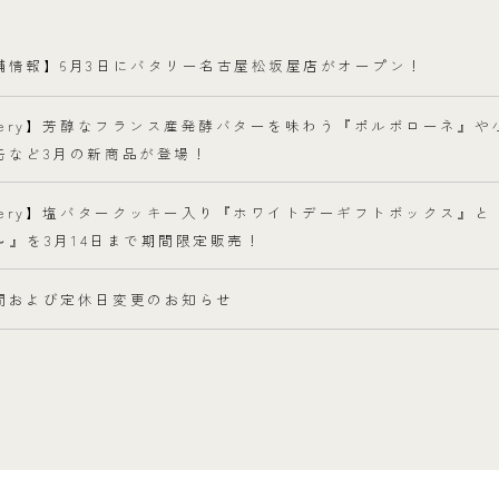
舗情報】6月3日にバタリー名古屋松坂屋店がオープン！
ttery】芳醇なフランス産発酵バターを味わう『ポルボローネ』
缶など3月の新商品が登場！
ttery】塩バタークッキー入り『ホワイトデーギフトボックス』
r～』を3月14日まで期間限定販売！
間および定休日変更のお知らせ